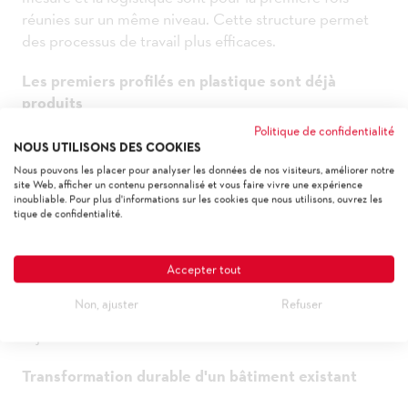
réunies sur un même niveau. Cette structure permet
des processus de travail plus efficaces.
Les premiers profilés en plastique sont déjà
produits
Politique de confidentialité
Le démarrage réussi de la production marque une
NOUS UTILISONS DES COOKIES
étape importante pour mobil ksp. Peu après le
Nous pouvons les placer pour analyser les données de nos visiteurs, améliorer notre
déménagement, les premiers profilés en plastique ont
site Web, afficher un contenu personnalisé et vous faire vivre une expérience
inoubliable. Pour plus d'informations sur les cookies que nous utilisons, ouvrez les
déjà pu être fabriqués.
tique de confidentialité.
Environ 45 collaborateurs profitent de postes de
travail modernes, de processus optimisés ainsi que
Accepter tout
d'une cantine moderne avec une vue fantastique sur le
Non, ajuster
Refuser
lac de Constance et un espace extérieur pour les
séjours.
Transformation durable d'un bâtiment existant