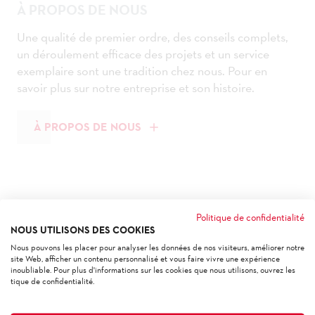
À PROPOS DE NOUS
Une qualité de premier ordre, des conseils complets,
un déroulement efficace des projets et un service
exemplaire sont une tradition chez nous. Pour en
savoir plus sur notre entreprise et son histoire.
À PROPOS DE NOUS
Politique de confidentialité
NOUS UTILISONS DES COOKIES
Nous pouvons les placer pour analyser les données de nos visiteurs, améliorer notre
site Web, afficher un contenu personnalisé et vous faire vivre une expérience
PRODUCTION
inoubliable. Pour plus d'informations sur les cookies que nous utilisons, ouvrez les
tique de confidentialité.
Des solutions globales de haute qualité sont créées
dans nos halles d'une surface totale de 13'000 m2.