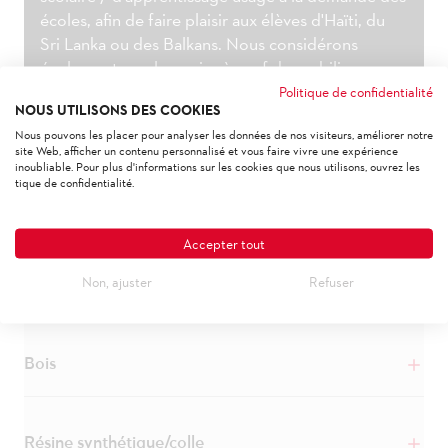
écoles, afin de faire plaisir aux élèves d'Haïti, du
Sri Lanka ou des Balkans. Nous considérons
également que la remise à neuf du mobilier
scolaire / mobilier d'apprentissage usagé s'inscrit
Politique de confidentialité
NOUS UTILISONS DES COOKIES
dans le cadre de la durabilité.
Nous pouvons les placer pour analyser les données de nos visiteurs, améliorer notre
site Web, afficher un contenu personnalisé et vous faire vivre une expérience
inoubliable. Pour plus d'informations sur les cookies que nous utilisons, ouvrez les
tique de confidentialité.
NOTRE CONTRIBUTION
Accepter tout
Non, ajuster
Refuser
Bois
Nous mettons sur du bois FSC / PEFC issu d'une
Résine synthétique/colle