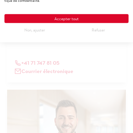
tique de confidentialité.
Accepter tout
Andreas Kurz
Non, ajuster
Refuser
Directeur des ventes univers d'apprentissage
+41 71 747 81 05
Courrier électronique