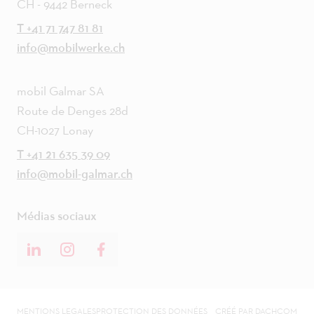
CH - 9442 Berneck
T +41 71 747 81 81
info@mobilwerke.ch
mobil Galmar SA
Route de Denges 28d
CH-1027 Lonay
T +41 21 635 39 09
info@mobil-galmar.ch
Médias sociaux
MENTIONS LEGALES
PROTECTION DES DONNÉES
CRÉÉ PAR DACHCOM