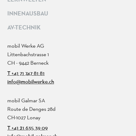
INNENAUSBAU
AV-TECHNIK
mobil Werke AG
Littenbachstrasse 1
CH - 9442 Berneck
T +41 71 747 81 81
info@mobilwerke.ch
mobil Galmar SA
Route de Denges 28d
CH-1027 Lonay
T +41 21 635 39 09