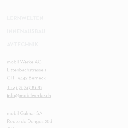
LERNWELTEN
INNENAUSBAU
AV-TECHNIK
mobil Werke AG
Littenbachstrasse 1
CH - 9442 Berneck
T +41 71 747 81 81
info@mobilwerke.ch
mobil Galmar SA
Route de Denges 28d