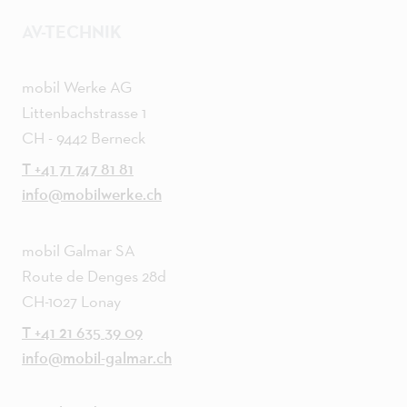
AV-TECHNIK
mobil Werke AG
Littenbachstrasse 1
CH - 9442 Berneck
T +41 71 747 81 81
info@mobilwerke.ch
mobil Galmar SA
Route de Denges 28d
CH-1027 Lonay
T +41 21 635 39 09
info@mobil-galmar.ch