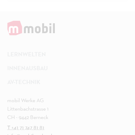
LERNWELTEN
INNENAUSBAU
AV-TECHNIK
mobil Werke AG
Littenbachstrasse 1
CH - 9442 Berneck
T +41 71 747 81 81