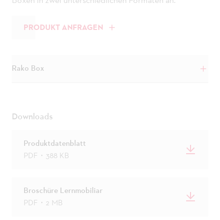
PRODUKT ANFRAGEN
Rako Box
Grössen
Klein
Gross
Downloads
Höhe:
6.5 cm
11.7 cm
Breite:
30 cm
30 cm
Produktdatenblatt
PDF・388 KB
Tiefe:
40 cm
40 cm
Volumen:
6 Liter
9 Liter
Broschüre Lernmobiliar
PDF・2 MB
Gewicht:
0.5 kg
1.1 kg