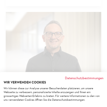
Datenschutzbestimmungen
WIR VERWENDEN COOKIES
Martin Vorburger
Wir können diese zur Analyse unserer Besucherdaten platzieren, um unsere
Verkaufsberater
Webseite zu verbessern, personalisierte Inhalte anzuzeigen und Ihnen ein
grossartiges Webseiten-Erlebnis zu bieten. Für weitere Informationen zu den von
LERNINSEL
uns verwendeten Cookies öffnen Sie die Datenschutzbestimmungen.