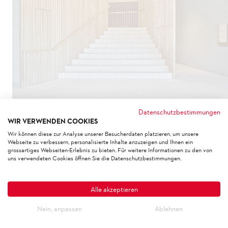
Datenschutzbestimmungen
WIR VERWENDEN COOKIES
ST. MORITZ
Wir können diese zur Analyse unserer Besucherdaten platzieren, um unsere
Webseite zu verbessern, personalisierte Inhalte anzuzeigen und Ihnen ein
grossartiges Webseiten-Erlebnis zu bieten. Für weitere Informationen zu den von
ALTERSZENTRUM DU LAC
uns verwendeten Cookies öffnen Sie die Datenschutzbestimmungen.
Kunde
Alle akzeptieren
Gemeinde St.Moritz
Nein, anpassen
Ablehnen
Bauleitung
Archobau AG, Chur