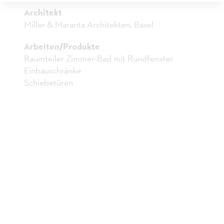
HOTEL SORELL
Architekt
Miller & Maranta Architekten, Basel
ZÜRICH
Arbeiten/Produkte
Raumteiler Zimmer-Bad mit Rundfenster
Einbauschränke
Schiebetüren